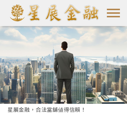
●
●
●
●
中星展金融，合法當舖値得信賴！