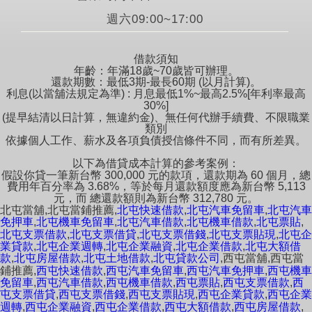
週六09:00~17:00
借款須知
年齡：年滿18歲~70歲皆可辦理。
還款期數：最低3期-最長60期 (以月計算)。
利息(以當舖法規定為準) : 月息最低1%~最高2.5%[年利率最高
30%]
(提早結清以日計算，無違約金)、無任何代辦手續費、不限職業
類別
依據個人工作、薪水及各項負債授信條件不同，而有所差異。
以下為借貸成本計算的參考案例：
假設你貸一筆新台幣 300,000 元的款項，還款期為 60 個月，總
費用年百分率為 3.68%，等於每月還款額度應為新台幣 5,113
元，而 總還款額則為新台幣 312,780 元。
,
,
,
,
北屯當舖
北屯當鋪推薦
北屯快速借款
北屯汽車免留車
北屯汽車
,
,
,
,
,
免押車
北屯機車免留車
北屯汽車借款
北屯機車借款
北屯票貼
,
,
,
,
北屯支票借款
北屯支票借貸
北屯支票借錢
北屯支票貼現
北屯企
,
,
,
,
業貸款
北屯企業週轉
北屯企業融資
北屯企業借款
北屯大額借
,
,
,
,
,
款
北屯房屋借款
北屯土地借款
北屯貸款公司
西屯當舖
西屯當
,
,
,
,
鋪推薦
西屯快速借款
西屯汽車免留車
西屯汽車免押車
西屯機車
,
,
,
,
,
免留車
西屯汽車借款
西屯機車借款
西屯票貼
西屯支票借款
西
,
,
,
,
屯支票借貸
西屯支票借錢
西屯支票貼現
西屯企業貸款
西屯企業
,
,
,
,
,
週轉
西屯企業融資
西屯企業借款
西屯大額借款
西屯房屋借款